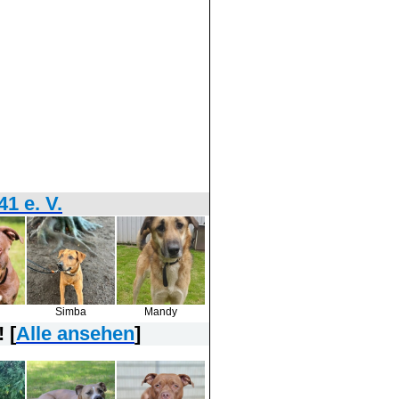
1 e. V.
Simba
Mandy
 [
Alle ansehen
]