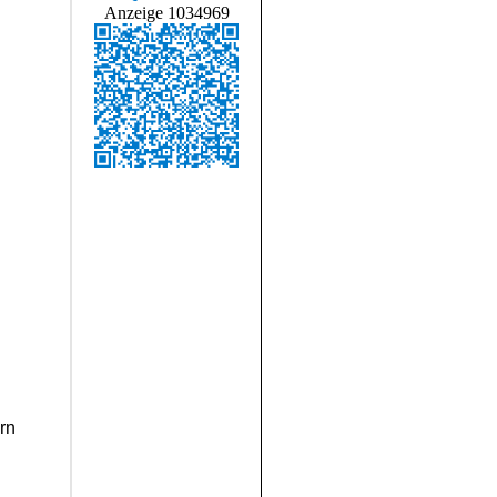
Anzeige 1034969
ern