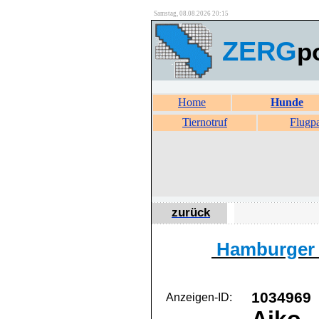
Samstag, 08.08.2026 20:15
ZERG
p
Home
Hunde
Tiernotruf
Flugp
zurück
Hamburger T
1034969
Anzeigen-ID: