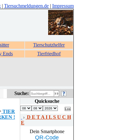
g
|
Tiersuchmeldungen.de
|
Impressum
sitter
Tierschutzhelfer
y Ends
Tierfriedhof
Suche:
Quicksuche
TIER
KEN !
D E T A I L S U C H
E
Dein Smartphone
QR-Code