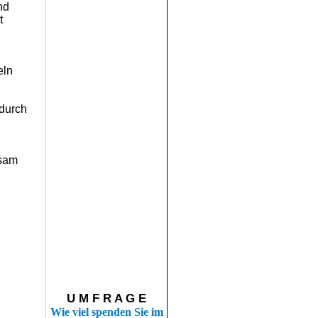
nd
t
eln
 durch
nsam
U M F R A G E
Wie viel spenden Sie im