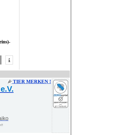
eins)-
TIER MERKEN !
e.V.
aiko
n!!