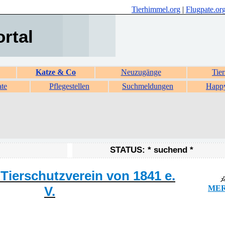
Tierhimmel.org
|
Flugpate.or
ortal
Katze & Co
Neuzugänge
Tier
ate
Pflegestellen
Suchmeldungen
Happ
STATUS: * suchend *
ierschutzverein von 1841 e.
V.
MER