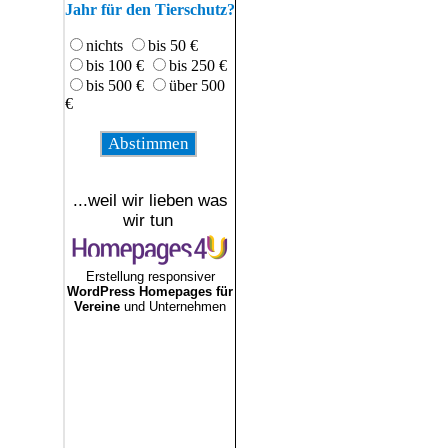
Jahr für den Tierschutz?
nichts
bis 50 €
bis 100 €
bis 250 €
bis 500 €
über 500
€
...weil wir lieben was
wir tun
Erstellung responsiver
WordPress Homepages für
Vereine
und Unternehmen