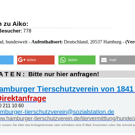
n zu Aiko:
Besucher:
778
d, bundesweit -
Aufenthaltsort:
Deutschland, 20537 Hamburg -
(Ver
teilen
teilen
mail
 T E N : Bitte nur hier anfragen!
amburger Tierschutzverein von 1841 
irektanfrage
0 211 10 60
mburger-tierschutzverein@sozialstation.de
w.hamburger-tierschutzverein.de/tiervermittlung/hunde/
n nutzen Sie bitte das Anfrageformular oder schreiben eine E-Mail. Ansonsten rufen Sie schnell a