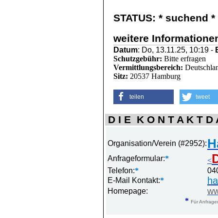
STATUS:
* suchend *
weitere Informatione
Datum
: Do, 13.11.25, 10:19 -
Schutzgebühr:
Bitte erfragen
Vermittlungsbereich:
Deutschlan
Sitz:
20537 Hamburg
teilen
tweet
D I E K O N T A K T D A
H
Organisation/Verein (#2952):
D
Anfrageformular:
*
<
Telefon:
*
04
ha
E-Mail Kontakt:
*
ww
Homepage:
*
Für Anfrage