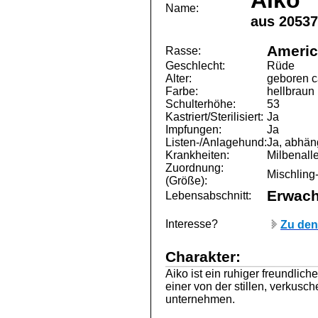
Aiko
Name:
aus 2053
Americ
Rasse:
Geschlecht:
Rüde
Alter:
geboren c
Farbe:
hellbraun
Schulterhöhe:
53
Kastriert/Sterilisiert:
Ja
Impfungen:
Ja
Listen-/Anlagehund:
Ja, abhän
Krankheiten:
Milbenall
Zuordnung:
Mischling-
(Größe):
Erwac
Lebensabschnitt:
Interesse?
Zu den
Charakter:
Aiko ist ein ruhiger freundlich
einer von der stillen, verkusc
unternehmen.