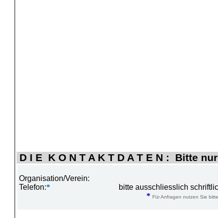
D I E K O N T A K T D A T E N : Bitte nur
Organisation/Verein:
Telefon:
*
bitte ausschliesslich schrift
*
Für Anfragen nutzen Sie bitte