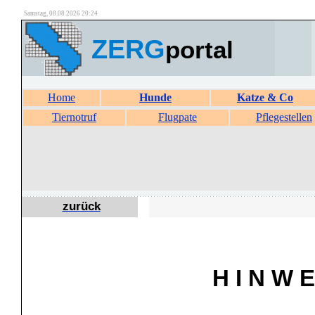
Samstag, 08.08.2026 20:24
ZERG
portal
Home
Hunde
Katze & Co
Tiernotruf
Flugpate
Pflegestellen
zurück
H I N W E