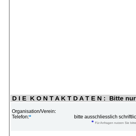
D I E K O N T A K T D A T E N : Bitte nur
Organisation/Verein:
Telefon:
*
bitte ausschliesslich schrift
*
Für Anfragen nutzen Sie bitte