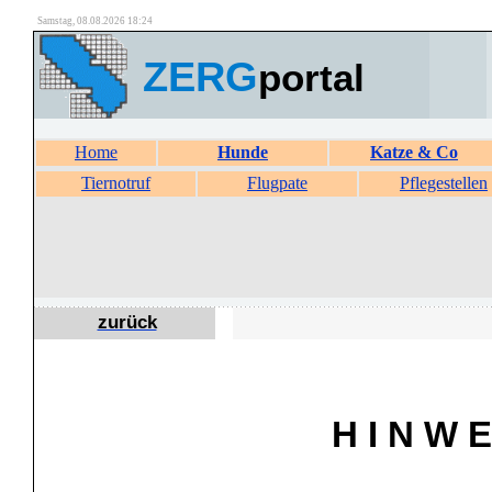
Samstag, 08.08.2026 18:24
ZERG
portal
Home
Hunde
Katze & Co
Tiernotruf
Flugpate
Pflegestellen
zurück
H I N W E