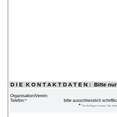
D I E K O N T A K T D A T E N : Bitte nur
Organisation/Verein:
Telefon:
*
bitte ausschliesslich schrift
*
Für Anfragen nutzen Sie bitte