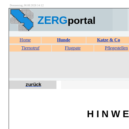
Donnerstag, 06.08.2026 14:12
ZERG
portal
Home
Hunde
Katze & Co
Tiernotruf
Flugpate
Pflegestellen
zurück
H I N W E