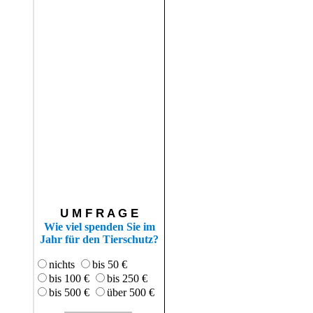
U M F R A G E
Wie viel spenden Sie im
Jahr für den Tierschutz?
nichts
bis 50 €
bis 100 €
bis 250 €
bis 500 €
über 500 €