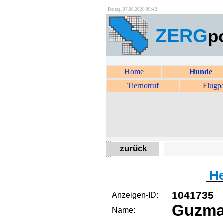
Freitag, 07.08.2026 09:42
ZERG
p
Home
Hunde
Tiernotruf
Flugp
zurück
He
1041735
Anzeigen-ID:
Guzm
Name: