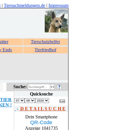
g
|
Tiersuchmeldungen.de
|
Impressum
sitter
Tierschutzhelfer
y Ends
Tierfriedhof
Suche:
Quicksuche
TIER
EN !
D E T A I L S U C H E
Dein Smartphone
QR-Code
Anzeige 1041735