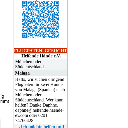
FLUGPATEN
GESUCHT
Helfende Hände e.V.
München oder
Süddeutschland
Malaga
Hallo, wir suchen dringend
Flugpaten für zwei Hunde
von Malaga (Spanien) nach
München oder
nig
Süddeutschland. Wer kann
kommt
helfen? Danke Daphne.
daphne@helfende-haende-
ev.com oder 0201-
74766428
Ich möchte helfen und