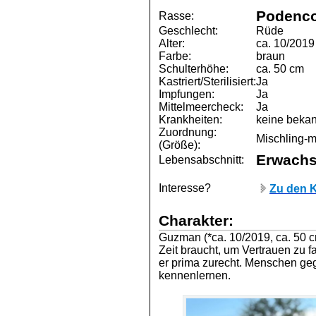
Podenco
Rasse:
Geschlecht:
Rüde
Alter:
ca. 10/2019
Farbe:
braun
Schulterhöhe:
ca. 50 cm
Kastriert/Sterilisiert:
Ja
Impfungen:
Ja
Mittelmeercheck:
Ja
Krankheiten:
keine bekan
Zuordnung:
Mischling-mi
(Größe):
Erwach
Lebensabschnitt:
Interesse?
Zu den K
Charakter:
Guzman (*ca. 10/2019, ca. 50 c
Zeit braucht, um Vertrauen zu 
er prima zurecht. Menschen geg
kennenlernen.