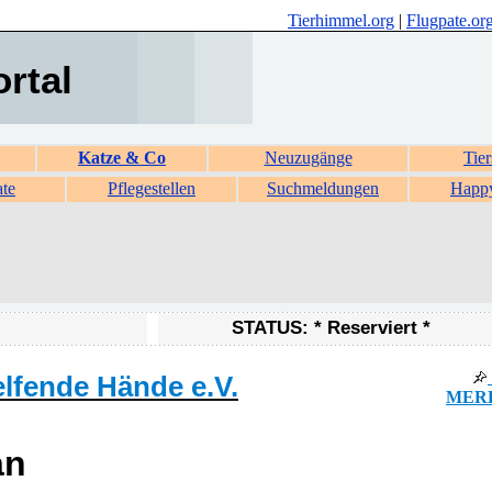
Tierhimmel.org
|
Flugpate.or
ortal
Katze & Co
Neuzugänge
Tier
ate
Pflegestellen
Suchmeldungen
Happ
STATUS: * Reserviert *
lfende Hände e.V.
MERK
an