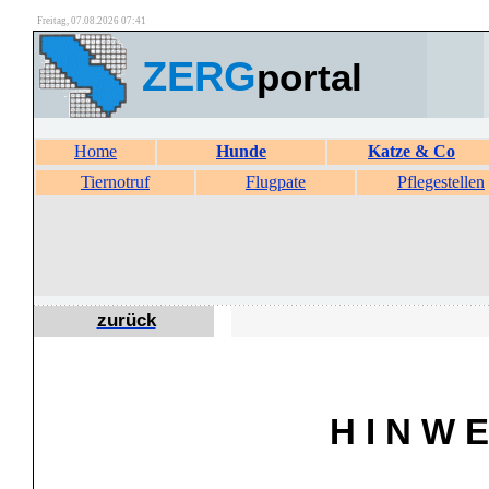
Freitag, 07.08.2026 07:41
ZERG
portal
Home
Hunde
Katze & Co
Tiernotruf
Flugpate
Pflegestellen
zurück
H I N W E