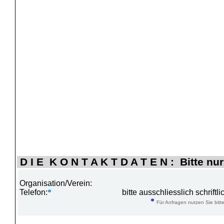
D I E K O N T A K T D A T E N : Bitte nur
Organisation/Verein:
Telefon:
*
bitte ausschliesslich schrift
*
Für Anfragen nutzen Sie bitte