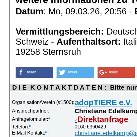
Datum
: Mo, 09.03.26, 20:56 -
Vermittlungsbereich:
Deutsch
Schweiz -
Aufenthaltsort:
Ital
19258 Sternsruh
teilen
tweet
teilen
D I E K O N T A K T D A T E N : Bitte nur
adopTIERE e.V.
Organisation/Verein (#1500):
Christiane Edelkam
Ansprechpartner:
Direktanfrage
Anfrageformular:
*
<
Telefon:
*
0160 6360429
christiane.edelkamp@a
E-Mail Kontakt:
*