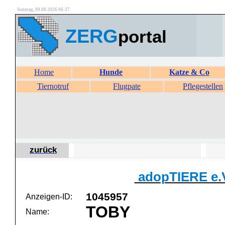
Sonntag, 09.08.2026 06:37
ZERG
portal
Home
Hunde
Katze & Co
Tiernotruf
Flugpate
Pflegestellen
zurück
adopTIERE e.
1045957
Anzeigen-ID:
TOBY
Name: