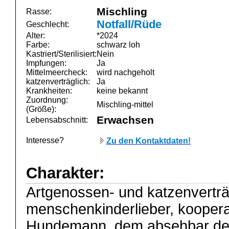
Mischling
Rasse:
Notfall/Rüde
Geschlecht:
Alter:
*2024
Farbe:
schwarz loh
Kastriert/Sterilisiert:
Nein
Impfungen:
Ja
Mittelmeercheck:
wird nachgeholt
katzenverträglich:
Ja
Krankheiten:
keine bekannt
Zuordnung:
Mischling-mittel
(Größe):
Erwachsen
Lebensabschnitt:
Interesse?
Zu den Kontaktdaten!
Charakter:
Artgenossen- und katzenverträ
menschenkinderlieber, koopera
Hundemann, dem absehbar der