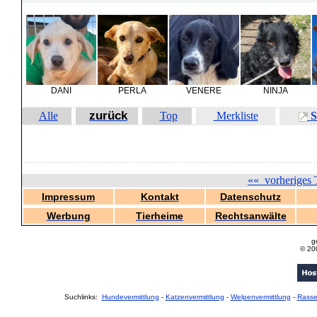
DANI
PERLA
VENERE
NINJA
zurück
Alle
Top
Merkliste
S
««
vorheriges 
Impressum
Kontakt
Datenschutz
Werbung
Tierheime
Rechtsanwälte
g
© 20
Suchlinks:
Hundevermittlung
-
Katzenvermittlung
-
Welpenvermittlung
-
Rass