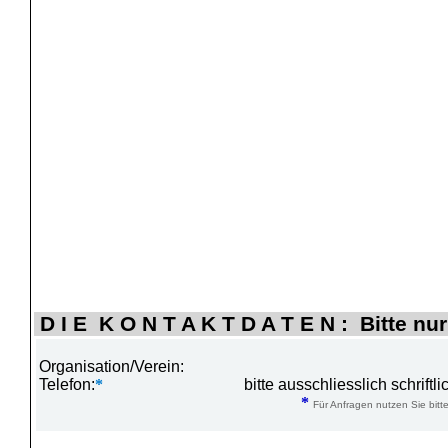
D I E K O N T A K T D A T E N : Bitte nur
Organisation/Verein:
Telefon:
*
bitte ausschliesslich schrift
*
Für Anfragen nutzen Sie bitte