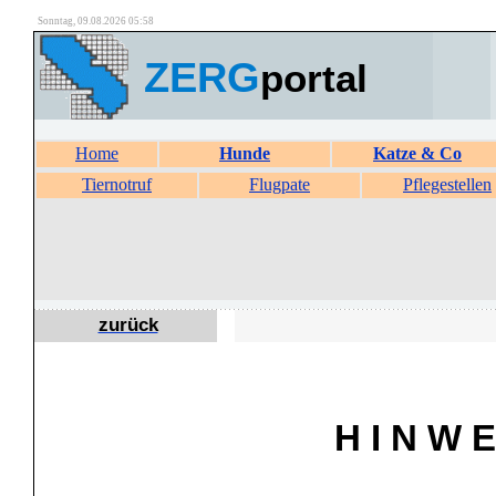
Sonntag, 09.08.2026 05:58
ZERG
portal
Home
Hunde
Katze & Co
Tiernotruf
Flugpate
Pflegestellen
zurück
H I N W E