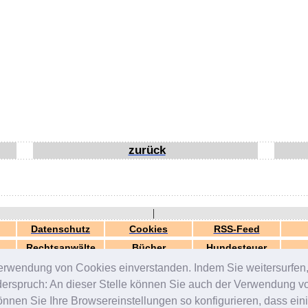
zurück
|
Datenschutz
Cookies
RSS-Feed
Rechtsanwälte
Bücher
Hundesteuer
erwendung von Cookies einverstanden. Indem Sie weitersurfen, 
generiert in 0.03 Sek.
© 2000-2026 by
ZERGportal
iderspruch: An dieser Stelle können Sie auch der Verwendung 
en Sie Ihre Browsereinstellungen so konfigurieren, dass einig