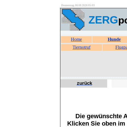
Donnerstag, 06.08.2026 05:03
ZERG
p
Home
Hunde
Tiernotruf
Flugp
zurück
Die gewünschte An
Klicken Sie oben im 