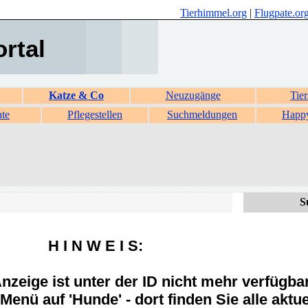
Tierhimmel.org
|
Flugpate.or
ortal
Katze & Co
Neuzugänge
Tier
ate
Pflegestellen
Suchmeldungen
Happ
S
H I N W E I S:
zeige ist unter der ID nicht mehr verfügba
Menü auf 'Hunde' - dort finden Sie alle aktue