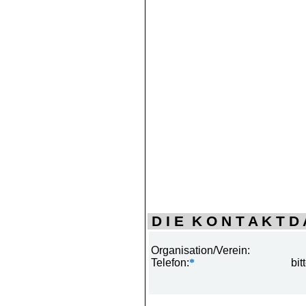
D I E K O N T A K T D A
Organisation/Verein:
Telefon:
*
bit