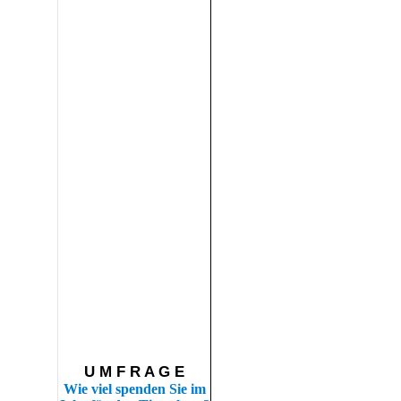
U M F R A G E
Wie viel spenden Sie im