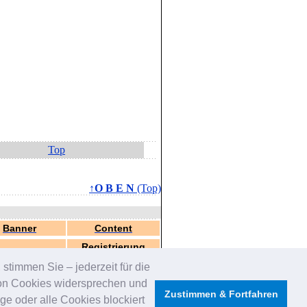
Top
↑O B E N
(Top)
Banner
Content
Registrierung
stimmen Sie – jederzeit für die
von Cookies widersprechen und
Zustimmen & Fortfahren
e oder alle Cookies blockiert