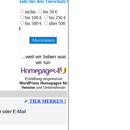
Jahr für den Tierschutz?
nichts
bis 50 €
bis 100 €
bis 250 €
bis 500 €
über 500
€
...weil wir lieben was
wir tun
Erstellung responsiver
WordPress Homepages für
Vereine
und Unternehmen
TIER MERKEN !
r oder E-Mail