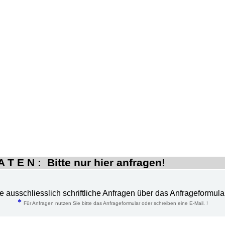
 T E N : Bitte nur hier anfragen!
te ausschliesslich schriftliche Anfragen über das Anfrageformula
*
Für Anfragen nutzen Sie bitte das Anfrageformular oder schreiben eine E-Mail. !