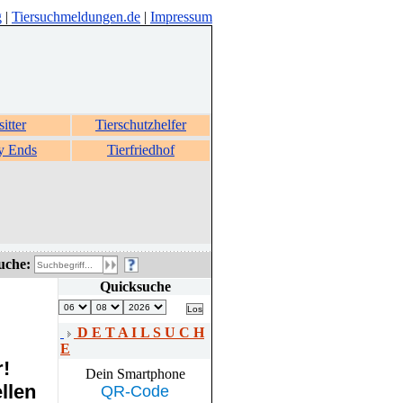
g
|
Tiersuchmeldungen.de
|
Impressum
sitter
Tierschutzhelfer
y Ends
Tierfriedhof
uche:
Quicksuche
D E T A I L S U C H
E
r!
Dein Smartphone
llen
QR-Code