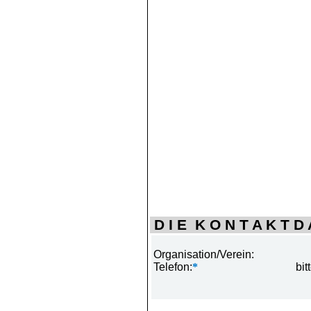
D I E K O N T A K T D A
Organisation/Verein:
Telefon:
*
bit