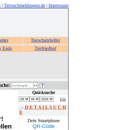
g
|
Tiersuchmeldungen.de
|
Impressum
sitter
Tierschutzhelfer
y Ends
Tierfriedhof
uche:
Quicksuche
D E T A I L S U C H
E
r!
Dein Smartphone
llen
QR-Code