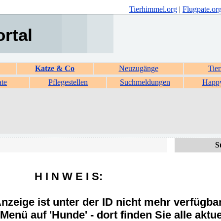
Tierhimmel.org
|
Flugpate.or
ortal
Katze & Co
Neuzugänge
Tier
ate
Pflegestellen
Suchmeldungen
Happ
S
H I N W E I S:
zeige ist unter der ID nicht mehr verfügba
Menü auf 'Hunde' - dort finden Sie alle aktue