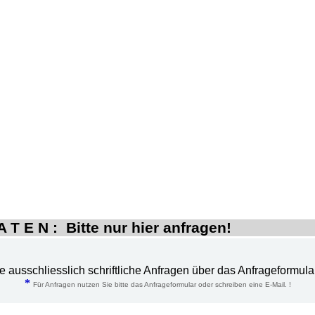
 T E N : Bitte nur hier anfragen!
te ausschliesslich schriftliche Anfragen über das Anfrageformula
*
Für Anfragen nutzen Sie bitte das Anfrageformular oder schreiben eine E-Mail. !