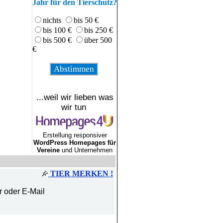
Jahr für den Tierschutz?
nichts
bis 50 €
bis 100 €
bis 250 €
bis 500 €
über 500
€
...weil wir lieben was
wir tun
Erstellung responsiver
WordPress Homepages für
Vereine
und Unternehmen
TIER MERKEN !
r oder E-Mail