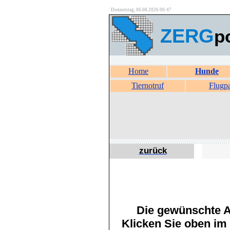
Donnerstag, 06.08.2026 00:47
ZERG
p
Home
Hunde
Tiernotruf
Flugp
zurück
Die gewünschte An
Klicken Sie oben im 