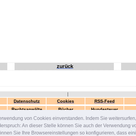
zurück
|
Datenschutz
Cookies
RSS-Feed
Rechtsanwälte
Bücher
Hundesteuer
erwendung von Cookies einverstanden. Indem Sie weitersurfen, 
generiert in 0.03 Sek.
© 2000-2026 by
ZERGportal
iderspruch: An dieser Stelle können Sie auch der Verwendung 
en Sie Ihre Browsereinstellungen so konfigurieren, dass einig