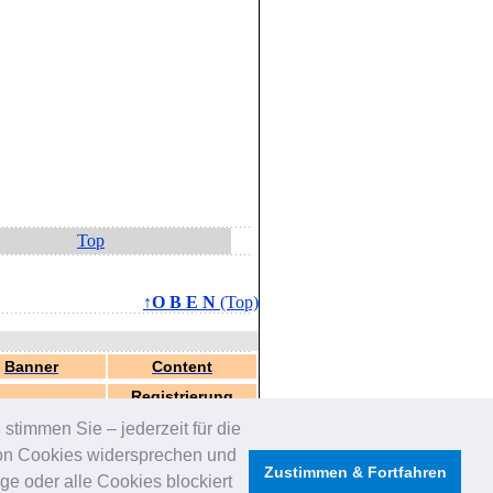
Top
↑O B E N
(Top)
Banner
Content
Registrierung
stimmen Sie – jederzeit für die
von Cookies widersprechen und
Zustimmen & Fortfahren
e oder alle Cookies blockiert