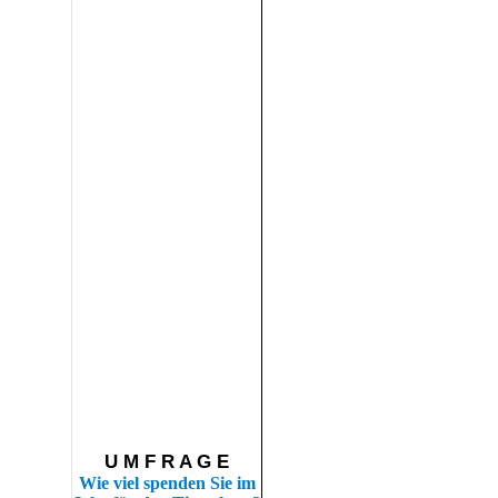
U M F R A G E
Wie viel spenden Sie im