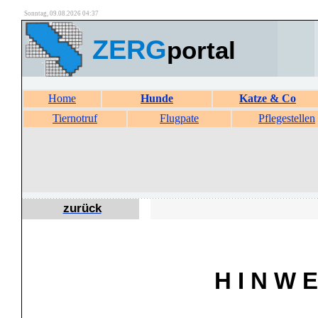
Sonntag, 09.08.2026 04:37
ZERG
portal
Home
Hunde
Katze & Co
Tiernotruf
Flugpate
Pflegestellen
zurück
H I N W E