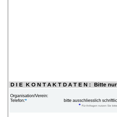
D I E K O N T A K T D A T E N : Bitte nur
Organisation/Verein:
Telefon:
*
bitte ausschliesslich schrift
*
Für Anfragen nutzen Sie bitte