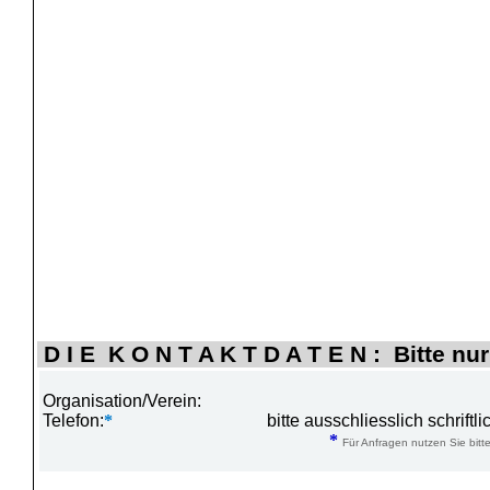
D I E K O N T A K T D A T E N : Bitte nur
Organisation/Verein:
Telefon:
*
bitte ausschliesslich schrift
*
Für Anfragen nutzen Sie bitte