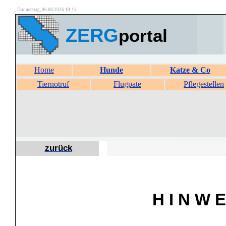
Donnerstag, 06.08.2026 19:13
ZERG
portal
Home
Hunde
Katze & Co
Tiernotruf
Flugpate
Pflegestellen
zurück
H I N W E