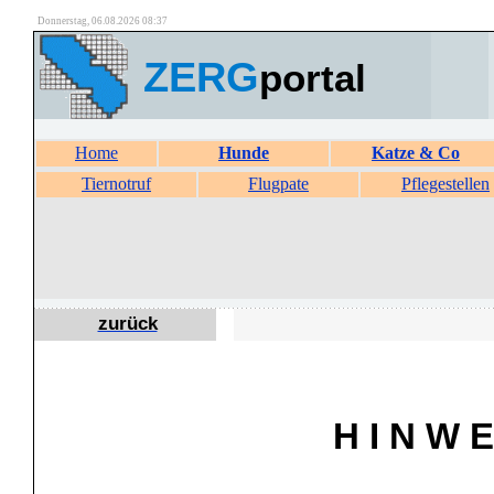
Donnerstag, 06.08.2026 08:37
ZERG
portal
Home
Hunde
Katze & Co
Tiernotruf
Flugpate
Pflegestellen
zurück
H I N W E