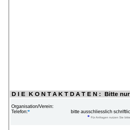
D I E K O N T A K T D A T E N : Bitte nur
Organisation/Verein:
Telefon:
*
bitte ausschliesslich schrift
*
Für Anfragen nutzen Sie bitte