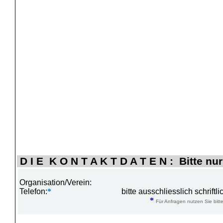
D I E K O N T A K T D A T E N : Bitte nur
Organisation/Verein:
Telefon:
*
bitte ausschliesslich schrift
*
Für Anfragen nutzen Sie bitte