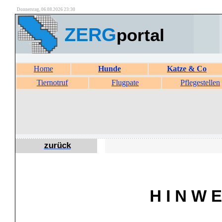
Donnerstag, 06.08.2026 23:30
ZERG
portal
Home
Hunde
Katze & Co
Tiernotruf
Flugpate
Pflegestellen
zurück
H I N W E