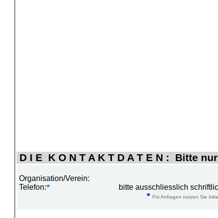
D I E K O N T A K T D A T E N : Bitte nur
Organisation/Verein:
Telefon:
*
bitte ausschliesslich schrift
*
Für Anfragen nutzen Sie bitte