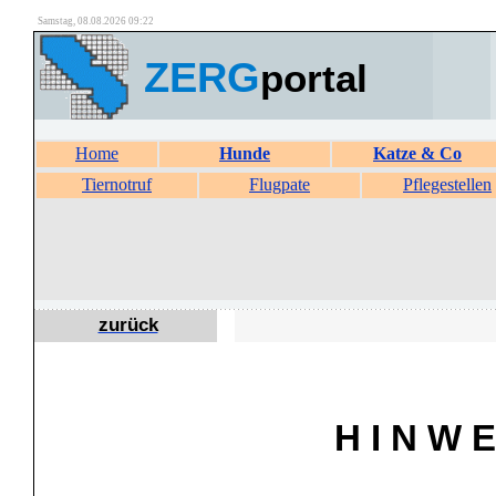
Samstag, 08.08.2026 09:22
ZERG
portal
Home
Hunde
Katze & Co
Tiernotruf
Flugpate
Pflegestellen
zurück
H I N W E