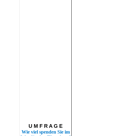
U M F R A G E
Wie viel spenden Sie im