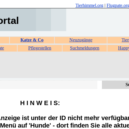
Tierhimmel.org
|
Flugpate.or
ortal
Katze & Co
Neuzugänge
Tier
ate
Pflegestellen
Suchmeldungen
Happ
S
H I N W E I S:
zeige ist unter der ID nicht mehr verfügba
Menü auf 'Hunde' - dort finden Sie alle aktue