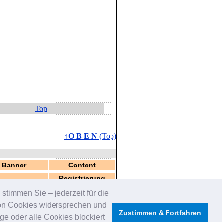
Top
↑O B E N
(Top)
Banner
Content
Registrierung
stimmen Sie – jederzeit für die
von Cookies widersprechen und
Zustimmen & Fortfahren
e oder alle Cookies blockiert