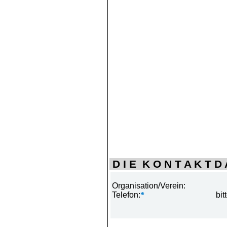
D I E K O N T A K T D A
Organisation/Verein:
Telefon:
*
bit