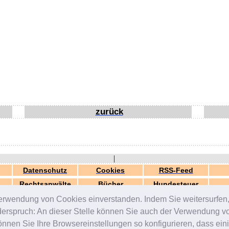
zurück
|
Datenschutz
Cookies
RSS-Feed
Rechtsanwälte
Bücher
Hundesteuer
erwendung von Cookies einverstanden. Indem Sie weitersurfen, 
generiert in 0.04 Sek.
© 2000-2026 by
ZERGportal
iderspruch: An dieser Stelle können Sie auch der Verwendung 
en Sie Ihre Browsereinstellungen so konfigurieren, dass einig