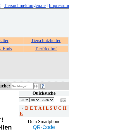
g
|
Tiersuchmeldungen.de
|
Impressum
sitter
Tierschutzhelfer
y Ends
Tierfriedhof
uche:
Quicksuche
D E T A I L S U C H
E
r!
Dein Smartphone
llen
QR-Code