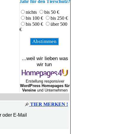
Jahr für den Tierschutz?
nichts
bis 50 €
bis 100 €
bis 250 €
bis 500 €
über 500
€
...weil wir lieben was
wir tun
Erstellung responsiver
WordPress Homepages für
Vereine
und Unternehmen
TIER MERKEN !
r oder E-Mail