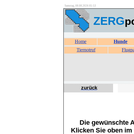
Samstag, 08.08.2026 05:53
ZERG
p
Home
Hunde
Tiernotruf
Flugp
zurück
Die gewünschte An
Klicken Sie oben im 