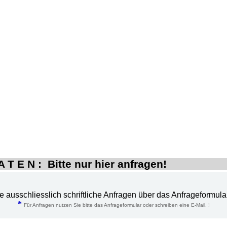
 T E N : Bitte nur hier anfragen!
te ausschliesslich schriftliche Anfragen über das Anfrageformula
*
Für Anfragen nutzen Sie bitte das Anfrageformular oder schreiben eine E-Mail. !