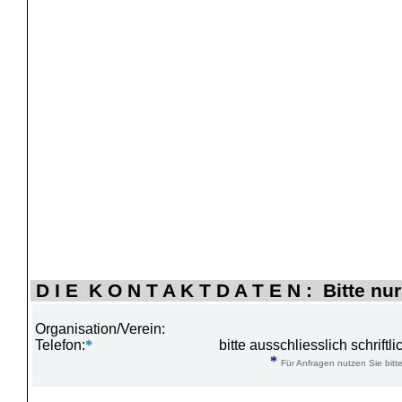
D I E K O N T A K T D A T E N : Bitte nur
Organisation/Verein:
Telefon:
*
bitte ausschliesslich schrift
*
Für Anfragen nutzen Sie bitte