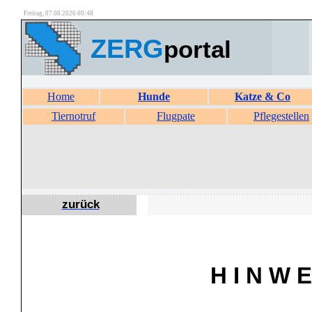
Freitag, 07.08.2026 00:48
ZERG
portal
Home
Hunde
Katze & Co
Tiernotruf
Flugpate
Pflegestellen
zurück
H I N W E