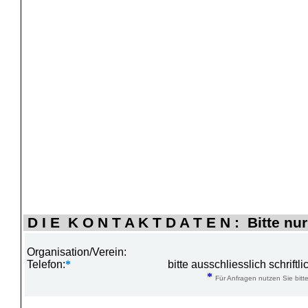
D I E K O N T A K T D A T E N : Bitte nur
Organisation/Verein:
Telefon:
*
bitte ausschliesslich schrift
*
Für Anfragen nutzen Sie bitte