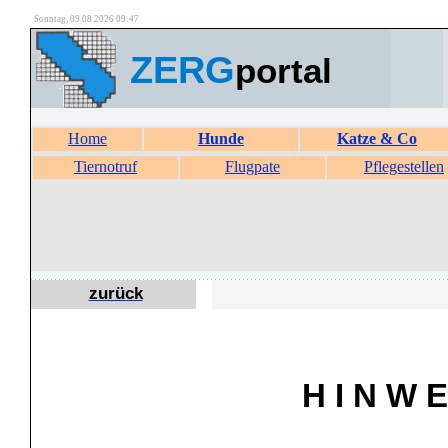
Sonntag, 09.08.2026 09:47
ZERG
portal
Home
Hunde
Katze & Co
Tiernotruf
Flugpate
Pflegestellen
zurück
H I N W E