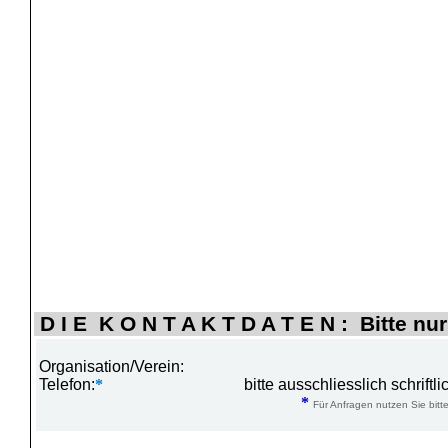
D I E K O N T A K T D A T E N : Bitte nur
Organisation/Verein:
Telefon:
*
bitte ausschliesslich schrift
*
Für Anfragen nutzen Sie bitte