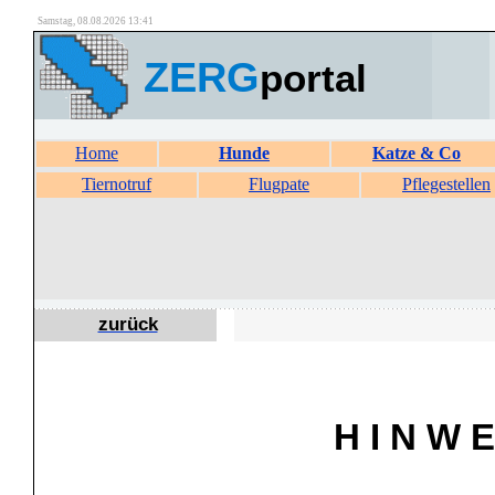
Samstag, 08.08.2026 13:41
ZERG
portal
Home
Hunde
Katze & Co
Tiernotruf
Flugpate
Pflegestellen
zurück
H I N W E