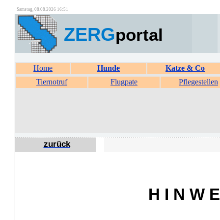
Samstag, 08.08.2026 16:51
ZERG
portal
Home
Hunde
Katze & Co
Tiernotruf
Flugpate
Pflegestellen
zurück
H I N W E