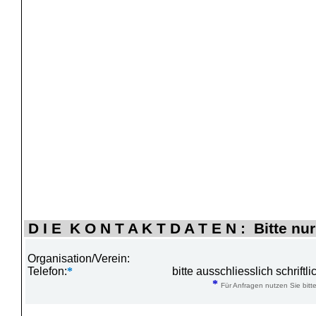
D I E K O N T A K T D A T E N : Bitte nur
Organisation/Verein:
Telefon:
*
bitte ausschliesslich schrift
*
Für Anfragen nutzen Sie bitte