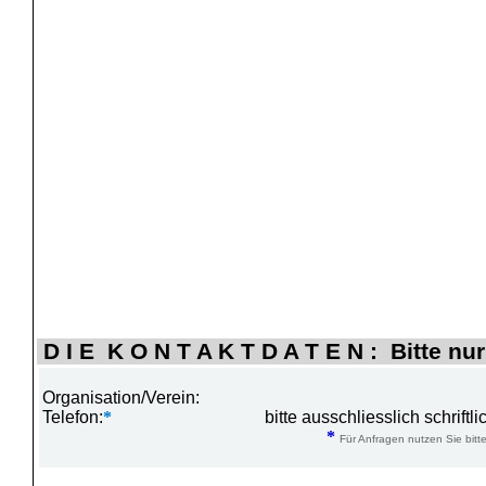
D I E K O N T A K T D A T E N : Bitte nur
Organisation/Verein:
Telefon:
*
bitte ausschliesslich schrift
*
Für Anfragen nutzen Sie bitte