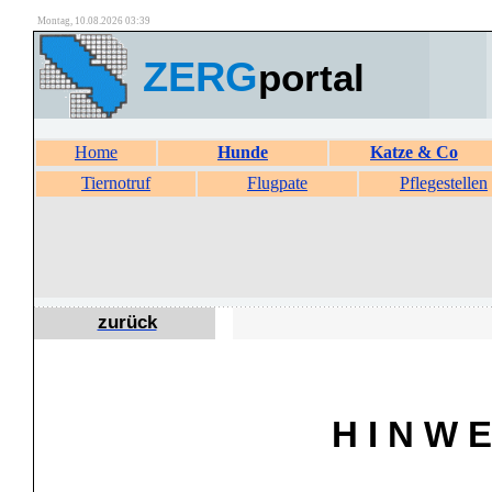
Montag, 10.08.2026 03:39
ZERG
portal
Home
Hunde
Katze & Co
Tiernotruf
Flugpate
Pflegestellen
zurück
H I N W E