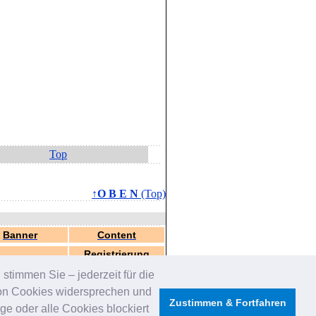
Top
↑O B E N
(Top)
Banner
Content
Registrierung
stimmen Sie – jederzeit für die
von Cookies widersprechen und
Zustimmen & Fortfahren
e oder alle Cookies blockiert