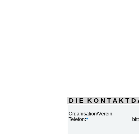
D I E K O N T A K T D A
Organisation/Verein:
Telefon:
*
bit