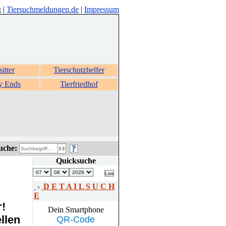
g
|
Tiersuchmeldungen.de
|
Impressum
sitter
Tierschutzhelfer
y Ends
Tierfriedhof
uche:
Quicksuche
D E T A I L S U C H
E
r!
Dein Smartphone
llen
QR-Code