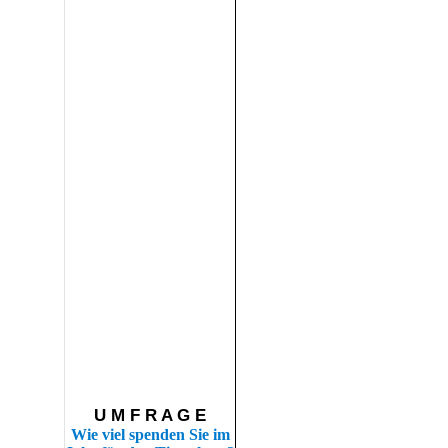
U M F R A G E
Wie viel spenden Sie im