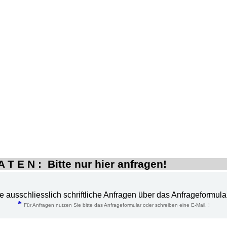
 T E N : Bitte nur hier anfragen!
te ausschliesslich schriftliche Anfragen über das Anfrageformula
*
Für Anfragen nutzen Sie bitte das Anfrageformular oder schreiben eine E-Mail. !