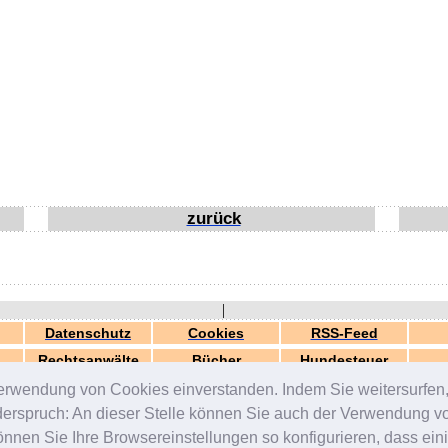
zurück
|
Datenschutz
Cookies
RSS-Feed
Rechtsanwälte
Bücher
Hundesteuer
erwendung von Cookies einverstanden. Indem Sie weitersurfen, 
generiert in 0.03 Sek.
© 2000-2026 by
ZERGportal
iderspruch: An dieser Stelle können Sie auch der Verwendung 
en Sie Ihre Browsereinstellungen so konfigurieren, dass einig