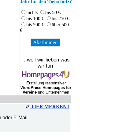
Jahr für den Tierschutz?
nichts
bis 50 €
bis 100 €
bis 250 €
bis 500 €
über 500
€
...weil wir lieben was
wir tun
Erstellung responsiver
WordPress Homepages für
Vereine
und Unternehmen
TIER MERKEN !
r oder E-Mail