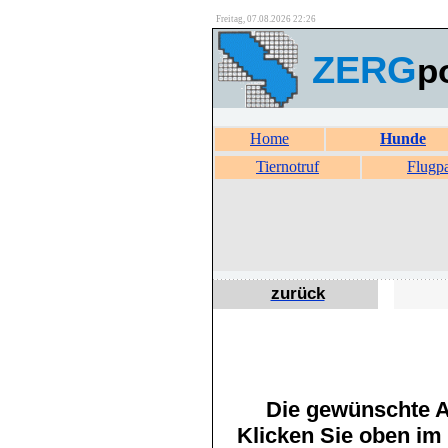
Freitag, 07.08.2026 22:26
ZERG
p
Home
Hunde
Tiernotruf
Flugp
zurück
Die gewünschte An
Klicken Sie oben im 