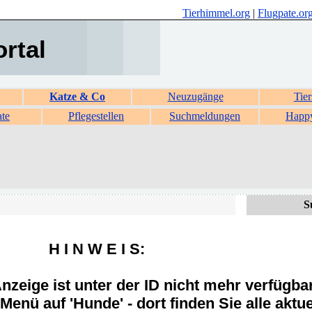
Tierhimmel.org
|
Flugpate.or
ortal
Katze & Co
Neuzugänge
Tier
ate
Pflegestellen
Suchmeldungen
Happ
S
H I N W E I S:
zeige ist unter der ID nicht mehr verfügba
Menü auf 'Hunde' - dort finden Sie alle aktue