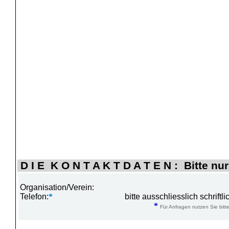
D I E K O N T A K T D A T E N : Bitte nur
Organisation/Verein:
Telefon:
*
bitte ausschliesslich schrift
*
Für Anfragen nutzen Sie bitte