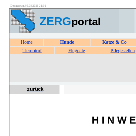
Donnerstag, 06.08.2026 21:01
ZERG
portal
Home
Hunde
Katze & Co
Tiernotruf
Flugpate
Pflegestellen
zurück
H I N W E