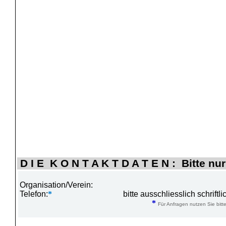
D I E K O N T A K T D A T E N : Bitte nur
Organisation/Verein:
Telefon:
*
bitte ausschliesslich schrift
*
Für Anfragen nutzen Sie bitte