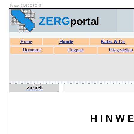
Samstag, 08.08.2026 06:35
ZERG
portal
Home
Hunde
Katze & Co
Tiernotruf
Flugpate
Pflegestellen
zurück
H I N W E