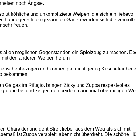
heiten noch Ängste.
lut fröhliche und unkomplizierte Welpen, die sich ein liebevol
 hundegerecht eingezäunten Garten würden sich die vermutli
 sehr freuen.
us allen möglichen Gegenständen ein Spielzeug zu machen. E
n mit den anderen Welpen herum.
 menschenbezogen und können gar nicht genug Kuscheleinheit
gio bekommen.
n Galgas im Rifugio, bringen Zicky und Zuppa respektvolles
degruppe bei und zeigen den beiden manchmal übermütigen We
n Charakter und geht Streit lieber aus dem Weg als sich mit
gemäß ist Zuppa verspielt, aber nicht überdreht. Die schöne H