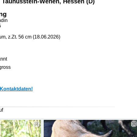
 Taunusstein-Wehen, Hessen (D)
ng
din
5
m, z.Zt. 56 cm (18.06.2026)
nnt
gross
Kontaktdaten!
auf