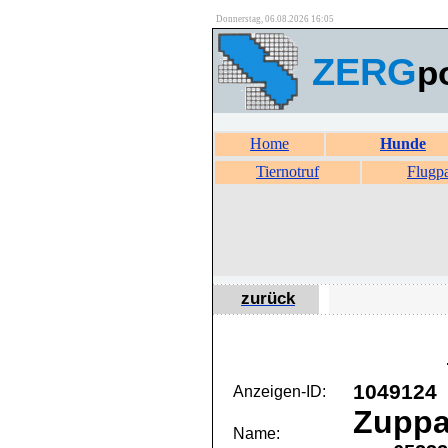
Donnerstag, 06.08.2026 16:05
ZERG
p
Home
Hunde
Tiernotruf
Flugp
zurück
1049124
Anzeigen-ID:
Zupp
Name: