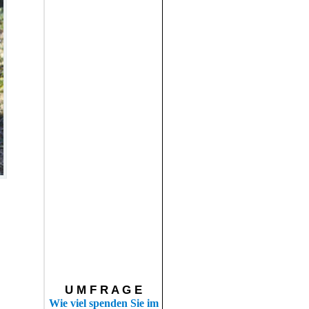
U M F R A G E
Wie viel spenden Sie im