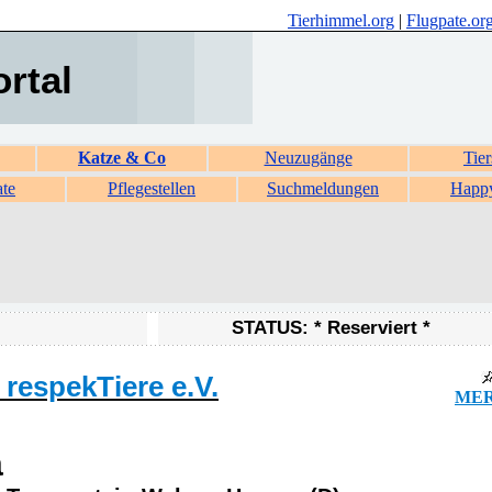
Tierhimmel.org
|
Flugpate.or
ortal
Katze & Co
Neuzugänge
Tier
ate
Pflegestellen
Suchmeldungen
Happ
STATUS: * Reserviert *
respekTiere e.V.
MER
a