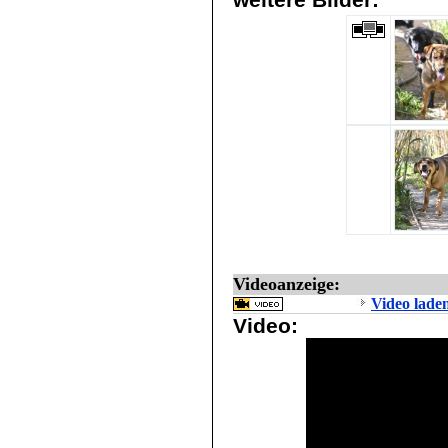
Videoanzeige:
Video lade
Video: