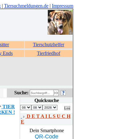
g
|
Tiersuchmeldungen.de
|
Impressum
sitter
Tierschutzhelfer
y Ends
Tierfriedhof
Suche:
Quicksuche
TIER
KEN !
D E T A I L S U C H
E
Dein Smartphone
QR-Code