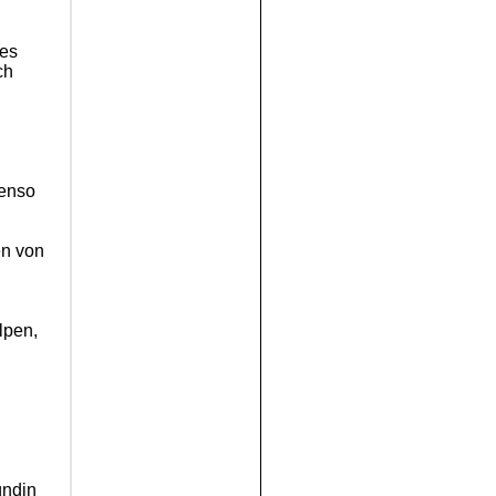
les
ch
benso
en von
lpen,
ündin