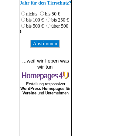
Jahr für den Tierschutz?
nichts
bis 50 €
bis 100 €
bis 250 €
bis 500 €
über 500
€
...weil wir lieben was
wir tun
Erstellung responsiver
WordPress Homepages für
Vereine
und Unternehmen