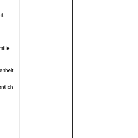
it
milie
enheit
ntlich