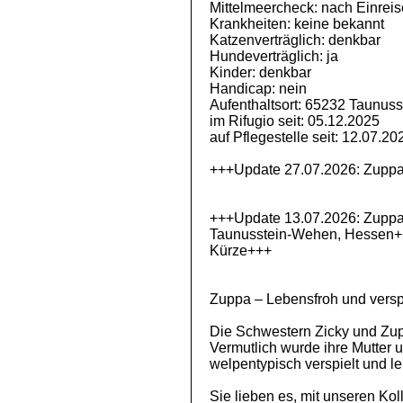
Mittelmeercheck: nach Einreis
Krankheiten: keine bekannt
Katzenverträglich: denkbar
Hundeverträglich: ja
Kinder: denkbar
Handicap: nein
Aufenthaltsort: 65232 Taunus
im Rifugio seit: 05.12.2025
auf Pflegestelle seit: 12.07.20
+++Update 27.07.2026: Zuppa 
+++Update 13.07.2026: Zuppa b
Taunusstein-Wehen, Hessen+++
Kürze+++
Zuppa – Lebensfroh und versp
Die Schwestern Zicky und Zup
Vermutlich wurde ihre Mutter
welpentypisch verspielt und le
Sie lieben es, mit unseren Ko