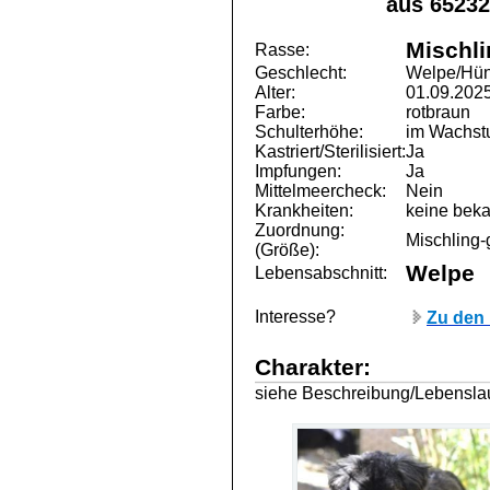
aus 65232
Mischli
Rasse:
Geschlecht:
Welpe/Hün
Alter:
01.09.202
Farbe:
rotbraun
Schulterhöhe:
im Wachstu
Kastriert/Sterilisiert:
Ja
Impfungen:
Ja
Mittelmeercheck:
Nein
Krankheiten:
keine beka
Zuordnung:
Mischling-
(Größe):
Welpe
Lebensabschnitt:
Interesse?
Zu den 
Charakter:
siehe Beschreibung/Lebensl