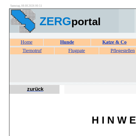
Samstag, 08.08.2026 00:51
ZERG
portal
Home
Hunde
Katze & Co
Tiernotruf
Flugpate
Pflegestellen
zurück
H I N W E