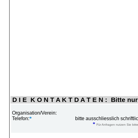
D I E K O N T A K T D A T E N : Bitte nur
Organisation/Verein:
Telefon:
*
bitte ausschliesslich schrift
*
Für Anfragen nutzen Sie bitte