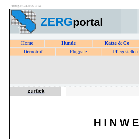
Freitag, 07.08.2026 15:56
ZERG
portal
Home
Hunde
Katze & Co
Tiernotruf
Flugpate
Pflegestellen
zurück
H I N W E