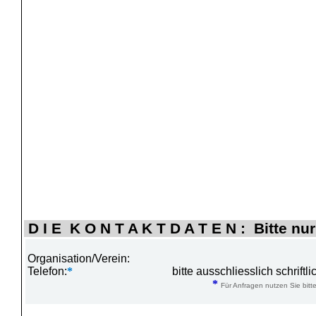
D I E K O N T A K T D A T E N : Bitte nur
Organisation/Verein:
Telefon:
*
bitte ausschliesslich schrift
*
Für Anfragen nutzen Sie bitte