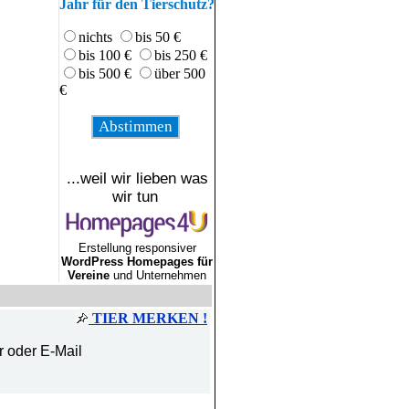
Jahr für den Tierschutz?
nichts
bis 50 €
bis 100 €
bis 250 €
bis 500 €
über 500
€
...weil wir lieben was
wir tun
Erstellung responsiver
WordPress Homepages für
Vereine
und Unternehmen
TIER MERKEN !
r oder E-Mail