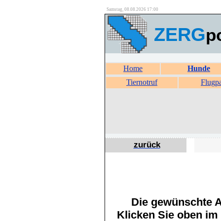
Samstag, 08.08.2026 17:00
ZERG
p
Home
Hunde
Tiernotruf
Flugp
zurück
Die gewünschte An
Klicken Sie oben im 