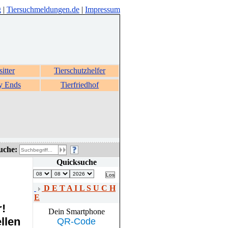
g
|
Tiersuchmeldungen.de
|
Impressum
sitter
Tierschutzhelfer
y Ends
Tierfriedhof
uche:
Quicksuche
D E T A I L S U C H
E
r!
Dein Smartphone
llen
QR-Code