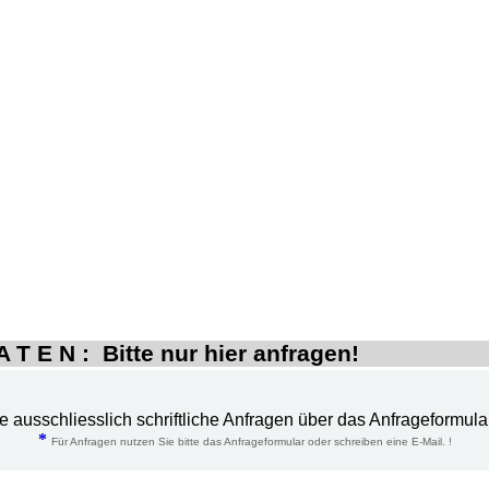
 T E N : Bitte nur hier anfragen!
te ausschliesslich schriftliche Anfragen über das Anfrageformula
*
Für Anfragen nutzen Sie bitte das Anfrageformular oder schreiben eine E-Mail. !