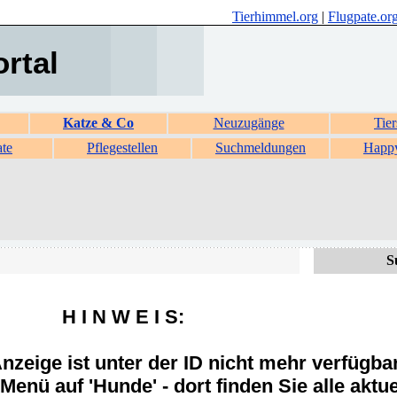
Tierhimmel.org
|
Flugpate.or
ortal
Katze & Co
Neuzugänge
Tier
ate
Pflegestellen
Suchmeldungen
Happ
S
H I N W E I S:
zeige ist unter der ID nicht mehr verfügba
Menü auf 'Hunde' - dort finden Sie alle aktue