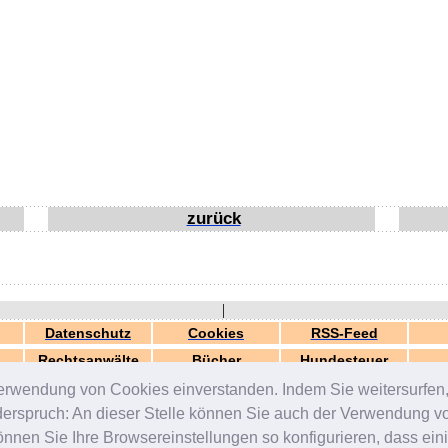
zurück
|
Datenschutz
Cookies
RSS-Feed
Rechtsanwälte
Bücher
Hundesteuer
erwendung von Cookies einverstanden. Indem Sie weitersurfen, 
generiert in 0.03 Sek.
© 2000-2026 by
ZERGportal
iderspruch: An dieser Stelle können Sie auch der Verwendung 
en Sie Ihre Browsereinstellungen so konfigurieren, dass einig