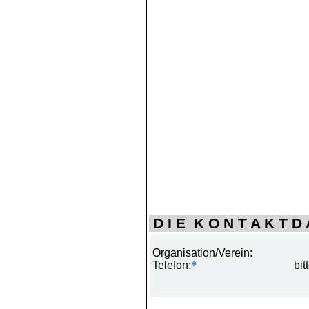
D I E K O N T A K T D A
Organisation/Verein:
Telefon:
*
bit