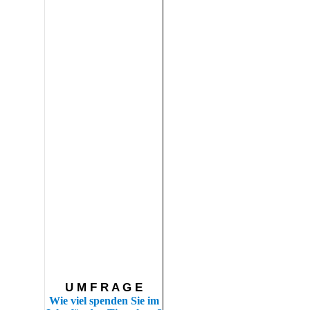
U M F R A G E
Wie viel spenden Sie im