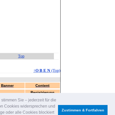
Top
↑O B E N
(Top)
Banner
Content
Registrierung
stimmen Sie – jederzeit für die
von Cookies widersprechen und
Zustimmen & Fortfahren
e oder alle Cookies blockiert