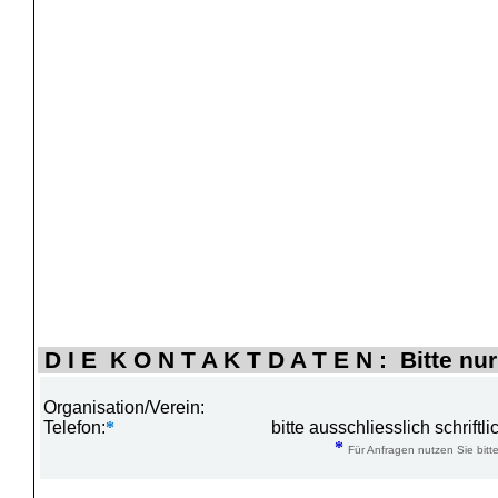
D I E K O N T A K T D A T E N : Bitte nur
Organisation/Verein:
Telefon:
*
bitte ausschliesslich schrift
*
Für Anfragen nutzen Sie bitte