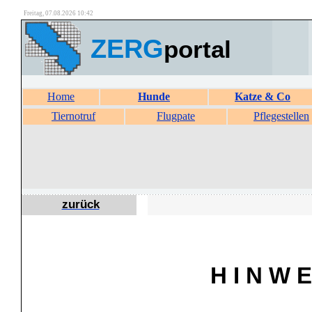
Freitag, 07.08.2026 10:42
ZERG
portal
Home
Hunde
Katze & Co
Tiernotruf
Flugpate
Pflegestellen
zurück
H I N W E