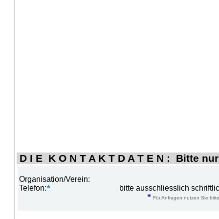
D I E K O N T A K T D A T E N : Bitte nur
Organisation/Verein:
Telefon:
*
bitte ausschliesslich schrift
*
Für Anfragen nutzen Sie bitte