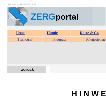
Donnerstag, 06.08.2026 13:00
ZERG
portal
Home
Hunde
Katze & Co
Tiernotruf
Flugpate
Pflegestellen
zurück
H I N W E