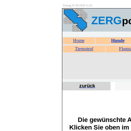
Freitag, 07.08.2026 15:01
ZERG
p
Home
Hunde
Tiernotruf
Flugp
zurück
Die gewünschte An
Klicken Sie oben im 