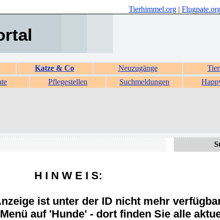
Tierhimmel.org
|
Flugpate.or
ortal
Katze & Co
Neuzugänge
Tier
ate
Pflegestellen
Suchmeldungen
Happ
S
H I N W E I S:
zeige ist unter der ID nicht mehr verfügba
Menü auf 'Hunde' - dort finden Sie alle aktue