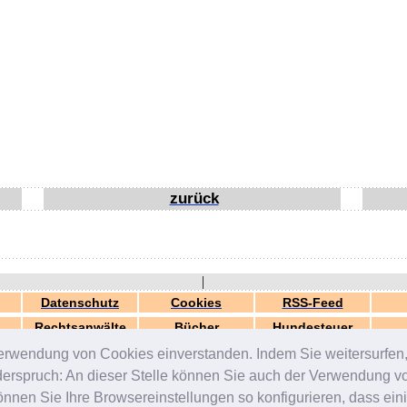
zurück
|
Datenschutz
Cookies
RSS-Feed
Rechtsanwälte
Bücher
Hundesteuer
erwendung von Cookies einverstanden. Indem Sie weitersurfen, 
generiert in 0.03 Sek.
© 2000-2026 by
ZERGportal
iderspruch: An dieser Stelle können Sie auch der Verwendung 
en Sie Ihre Browsereinstellungen so konfigurieren, dass einig