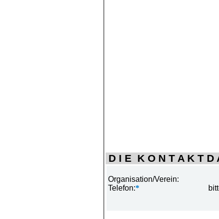
D I E K O N T A K T D A
Organisation/Verein:
Telefon:
*
bit