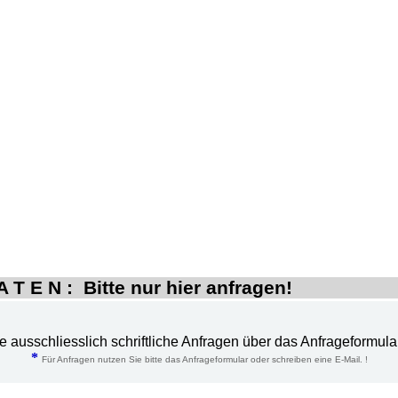
 T E N : Bitte nur hier anfragen!
te ausschliesslich schriftliche Anfragen über das Anfrageformula
*
Für Anfragen nutzen Sie bitte das Anfrageformular oder schreiben eine E-Mail. !