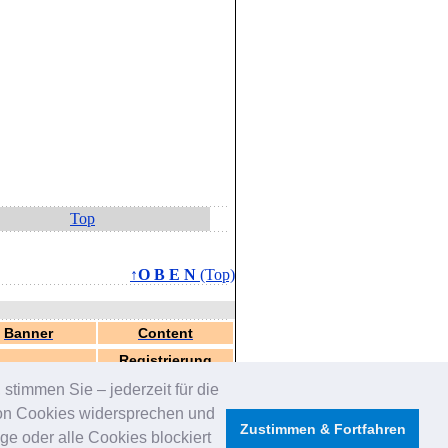
Top
↑O B E N
(Top)
Banner
Content
Registrierung
stimmen Sie – jederzeit für die
von Cookies widersprechen und
Zustimmen & Fortfahren
e oder alle Cookies blockiert