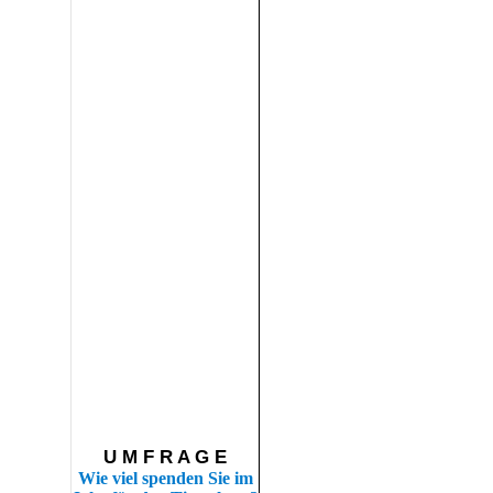
U M F R A G E
Wie viel spenden Sie im