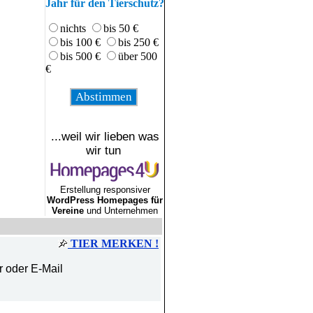
Jahr für den Tierschutz?
nichts
bis 50 €
bis 100 €
bis 250 €
bis 500 €
über 500
€
...weil wir lieben was
wir tun
Erstellung responsiver
WordPress Homepages für
Vereine
und Unternehmen
TIER MERKEN !
r oder E-Mail