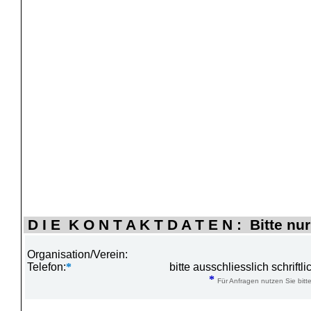
D I E K O N T A K T D A T E N : Bitte nur
Organisation/Verein:
Telefon:
*
bitte ausschliesslich schrift
*
Für Anfragen nutzen Sie bitte