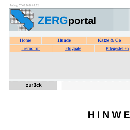
Freitag, 07.08.2026 05:32
ZERG
portal
Home
Hunde
Katze & Co
Tiernotruf
Flugpate
Pflegestellen
zurück
H I N W E