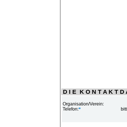
D I E K O N T A K T D A
Organisation/Verein:
Telefon:
*
bit