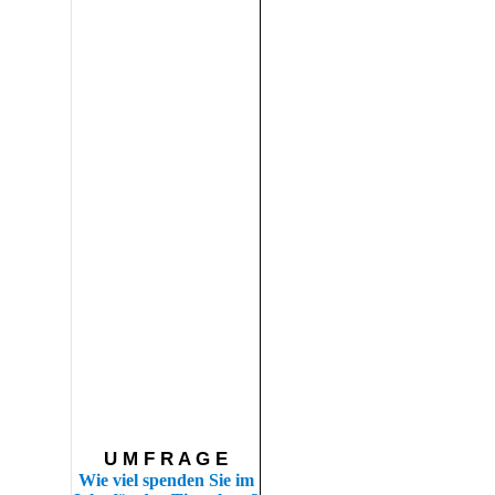
U M F R A G E
Wie viel spenden Sie im