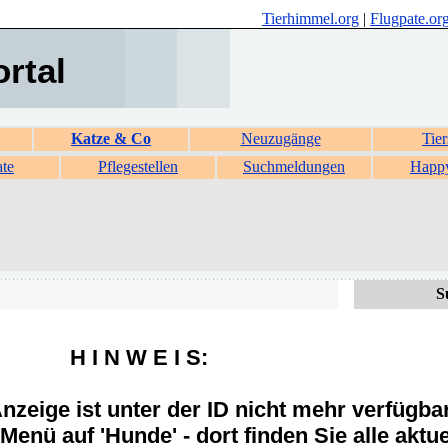
Tierhimmel.org
|
Flugpate.or
ortal
Katze & Co
Neuzugänge
Tier
ate
Pflegestellen
Suchmeldungen
Happ
S
H I N W E I S:
zeige ist unter der ID nicht mehr verfügba
Menü auf 'Hunde' - dort finden Sie alle aktue