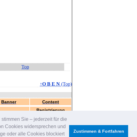
Top
↑O B E N
(Top)
Banner
Content
Registrierung
stimmen Sie – jederzeit für die
von Cookies widersprechen und
Zustimmen & Fortfahren
e oder alle Cookies blockiert