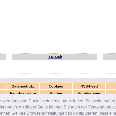
zurück
|
Datenschutz
Cookies
RSS-Feed
Rechtsanwälte
Bücher
Hundesteuer
erwendung von Cookies einverstanden. Indem Sie weitersurfen, 
generiert in 0.05 Sek.
© 2000-2026 by
ZERGportal
iderspruch: An dieser Stelle können Sie auch der Verwendung 
en Sie Ihre Browsereinstellungen so konfigurieren, dass einig