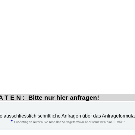
 T E N : Bitte nur hier anfragen!
te ausschliesslich schriftliche Anfragen über das Anfrageformula
*
Für Anfragen nutzen Sie bitte das Anfrageformular oder schreiben eine E-Mail. !