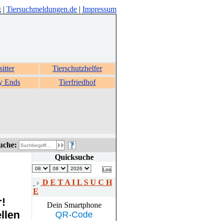
g
|
Tiersuchmeldungen.de
|
Impressum
sitter
Tierschutzhelfer
y Ends
Tierfriedhof
uche:
Quicksuche
D E T A I L S U C H
E
r!
Dein Smartphone
llen
QR-Code