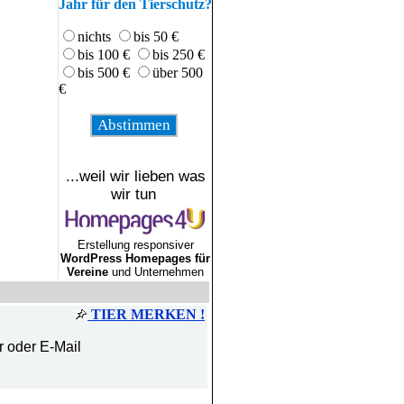
Jahr für den Tierschutz?
nichts
bis 50 €
bis 100 €
bis 250 €
bis 500 €
über 500
€
...weil wir lieben was
wir tun
Erstellung responsiver
WordPress Homepages für
Vereine
und Unternehmen
TIER MERKEN !
r oder E-Mail