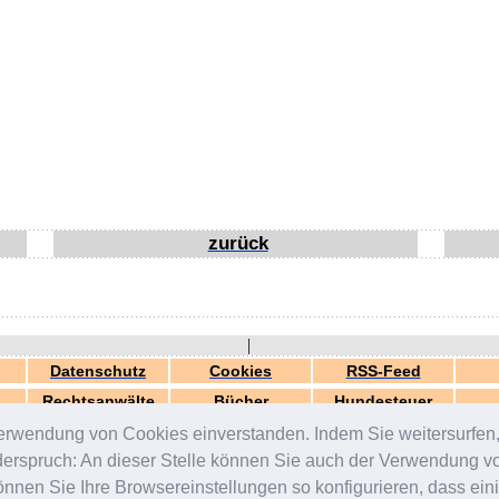
zurück
|
Datenschutz
Cookies
RSS-Feed
Rechtsanwälte
Bücher
Hundesteuer
erwendung von Cookies einverstanden. Indem Sie weitersurfen, 
generiert in 0.03 Sek.
© 2000-2026 by
ZERGportal
iderspruch: An dieser Stelle können Sie auch der Verwendung 
en Sie Ihre Browsereinstellungen so konfigurieren, dass einig