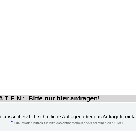
 T E N : Bitte nur hier anfragen!
te ausschliesslich schriftliche Anfragen über das Anfrageformula
*
Für Anfragen nutzen Sie bitte das Anfrageformular oder schreiben eine E-Mail. !