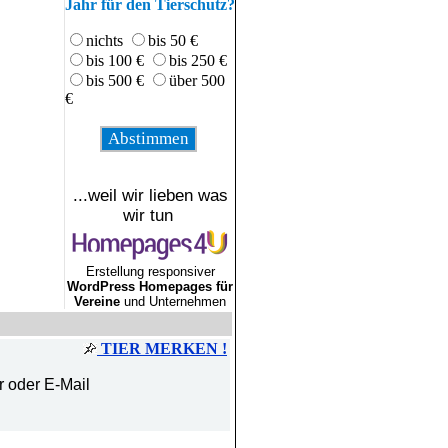
Jahr für den Tierschutz?
nichts
bis 50 €
bis 100 €
bis 250 €
bis 500 €
über 500
€
...weil wir lieben was
wir tun
Erstellung responsiver
WordPress Homepages für
Vereine
und Unternehmen
TIER MERKEN !
r oder E-Mail