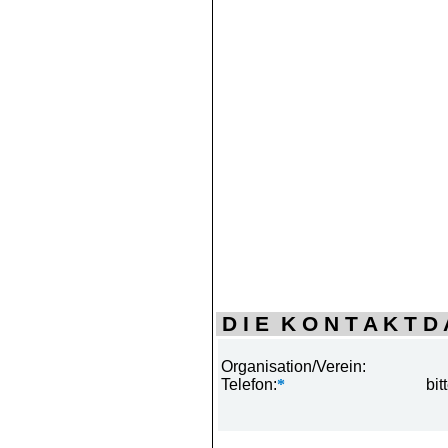
D I E K O N T A K T D A
Organisation/Verein:
Telefon:
*
bit