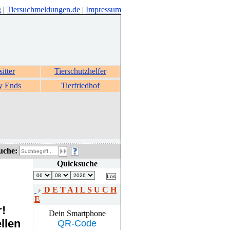
g
|
Tiersuchmeldungen.de
|
Impressum
sitter
Tierschutzhelfer
y Ends
Tierfriedhof
uche:
Quicksuche
D E T A I L S U C H
E
r!
Dein Smartphone
llen
QR-Code