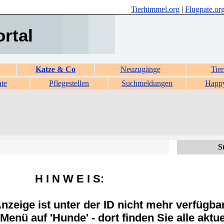
Tierhimmel.org
|
Flugpate.or
ortal
Katze & Co
Neuzugänge
Tier
ate
Pflegestellen
Suchmeldungen
Happ
S
H I N W E I S:
zeige ist unter der ID nicht mehr verfügba
Menü auf 'Hunde' - dort finden Sie alle aktue