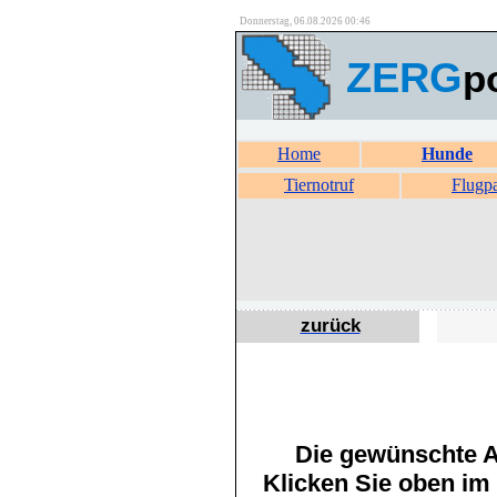
Donnerstag, 06.08.2026 00:46
ZERG
p
Home
Hunde
Tiernotruf
Flugp
zurück
Die gewünschte An
Klicken Sie oben im 