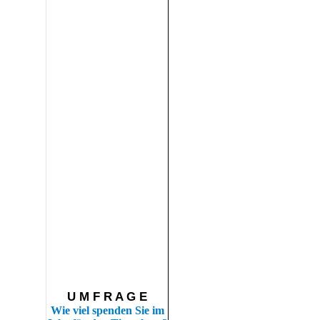
U M F R A G E
Wie viel spenden Sie im