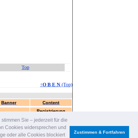
Top
↑O B E N
(Top)
Banner
Content
Registrierung
stimmen Sie – jederzeit für die
von Cookies widersprechen und
Zustimmen & Fortfahren
e oder alle Cookies blockiert