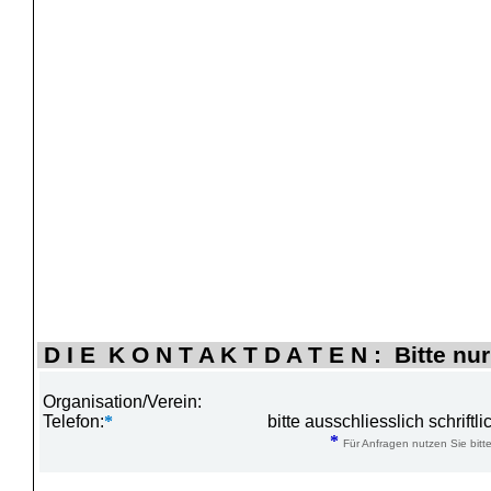
D I E K O N T A K T D A T E N : Bitte nur
Organisation/Verein:
Telefon:
*
bitte ausschliesslich schrift
*
Für Anfragen nutzen Sie bitte