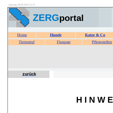
Samstag, 08.08.2026 13:55
ZERG
portal
Home
Hunde
Katze & Co
Tiernotruf
Flugpate
Pflegestellen
zurück
H I N W E