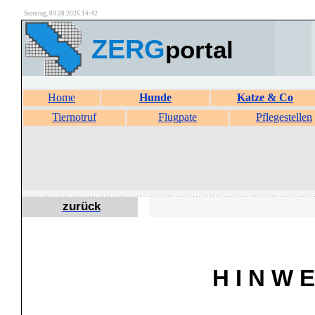
Sonntag, 09.08.2026 14:42
ZERG
portal
Home
Hunde
Katze & Co
Tiernotruf
Flugpate
Pflegestellen
zurück
H I N W E