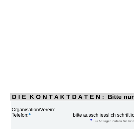
D I E K O N T A K T D A T E N : Bitte nur
Organisation/Verein:
Telefon:
*
bitte ausschliesslich schrift
*
Für Anfragen nutzen Sie bitte