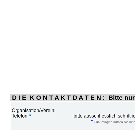
D I E K O N T A K T D A T E N : Bitte nur
Organisation/Verein:
Telefon:
*
bitte ausschliesslich schrift
*
Für Anfragen nutzen Sie bitte