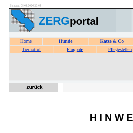
Samstag, 08.08.2026 20:05
ZERG
portal
Home
Hunde
Katze & Co
Tiernotruf
Flugpate
Pflegestellen
zurück
H I N W E