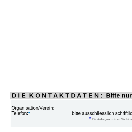
D I E K O N T A K T D A T E N : Bitte nur
Organisation/Verein:
Telefon:
*
bitte ausschliesslich schrift
*
Für Anfragen nutzen Sie bitte