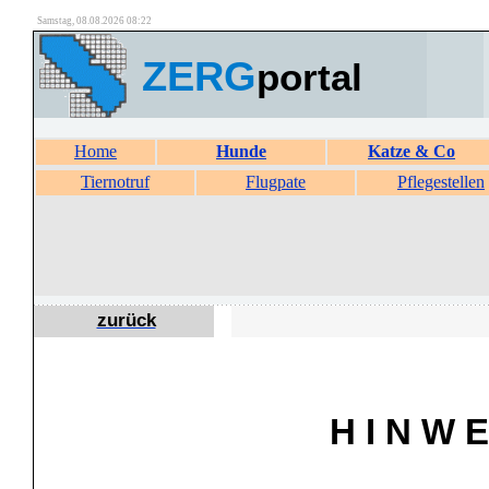
Samstag, 08.08.2026 08:22
ZERG
portal
Home
Hunde
Katze & Co
Tiernotruf
Flugpate
Pflegestellen
zurück
H I N W E