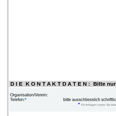
D I E K O N T A K T D A T E N : Bitte nur
Organisation/Verein:
Telefon:
*
bitte ausschliesslich schrift
*
Für Anfragen nutzen Sie bitte