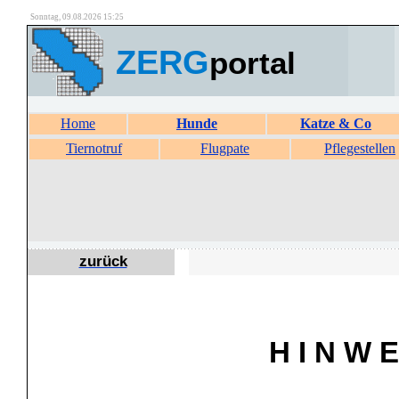
Sonntag, 09.08.2026 15:25
ZERG
portal
Home
Hunde
Katze & Co
Tiernotruf
Flugpate
Pflegestellen
zurück
H I N W E