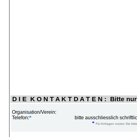
D I E K O N T A K T D A T E N : Bitte nur
Organisation/Verein:
Telefon:
*
bitte ausschliesslich schrift
*
Für Anfragen nutzen Sie bitte