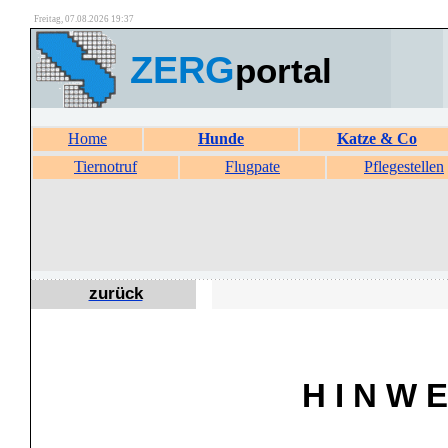
Freitag, 07.08.2026 19:37
ZERG
portal
Home
Hunde
Katze & Co
Tiernotruf
Flugpate
Pflegestellen
zurück
H I N W E