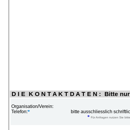
D I E K O N T A K T D A T E N : Bitte nur
Organisation/Verein:
Telefon:
*
bitte ausschliesslich schrift
*
Für Anfragen nutzen Sie bitte