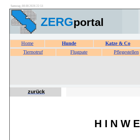
Samstag, 08.08.2026 22:51
ZERG
portal
Home
Hunde
Katze & Co
Tiernotruf
Flugpate
Pflegestellen
zurück
H I N W E