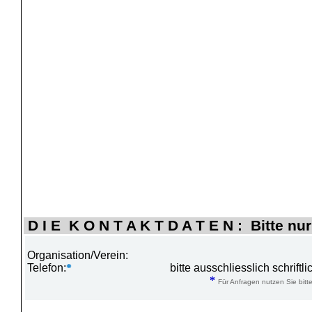
D I E K O N T A K T D A T E N : Bitte nur
Organisation/Verein:
Telefon:
*
bitte ausschliesslich schrift
*
Für Anfragen nutzen Sie bitte