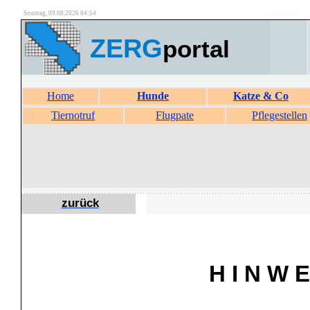
Sonntag, 09.08.2026 04:54
ZERG
portal
Home
Hunde
Katze & Co
Tiernotruf
Flugpate
Pflegestellen
zurück
H I N W E