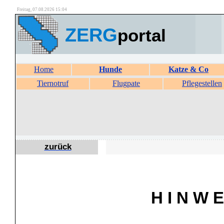
Freitag, 07.08.2026 15:04
ZERG
portal
Home
Hunde
Katze & Co
Tiernotruf
Flugpate
Pflegestellen
zurück
H I N W E