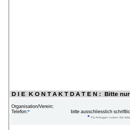
D I E K O N T A K T D A T E N : Bitte nur
Organisation/Verein:
Telefon:
*
bitte ausschliesslich schrift
*
Für Anfragen nutzen Sie bitte