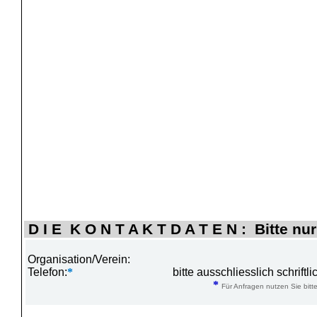
D I E K O N T A K T D A T E N : Bitte nur
Organisation/Verein:
Telefon:
*
bitte ausschliesslich schrift
*
Für Anfragen nutzen Sie bitte