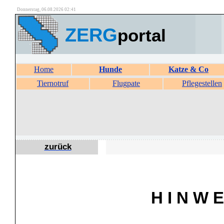
Donnerstag, 06.08.2026 02:41
ZERG
portal
Home
Hunde
Katze & Co
Tiernotruf
Flugpate
Pflegestellen
zurück
H I N W E