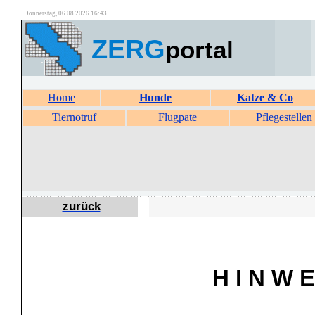
Donnerstag, 06.08.2026 16:43
ZERG
portal
Home
Hunde
Katze & Co
Tiernotruf
Flugpate
Pflegestellen
zurück
H I N W E