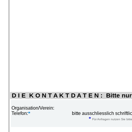
D I E K O N T A K T D A T E N : Bitte nur
Organisation/Verein:
Telefon:
*
bitte ausschliesslich schrift
*
Für Anfragen nutzen Sie bitte