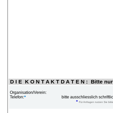
D I E K O N T A K T D A T E N : Bitte nur
Organisation/Verein:
Telefon:
*
bitte ausschliesslich schrift
*
Für Anfragen nutzen Sie bitte