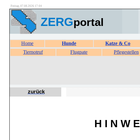
Freitag, 07.08.2026 17:04
ZERG
portal
Home
Hunde
Katze & Co
Tiernotruf
Flugpate
Pflegestellen
zurück
H I N W E