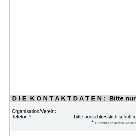
D I E K O N T A K T D A T E N : Bitte nur
Organisation/Verein:
Telefon:
*
bitte ausschliesslich schrift
*
Für Anfragen nutzen Sie bitte