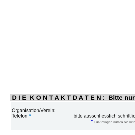
D I E K O N T A K T D A T E N : Bitte nur
Organisation/Verein:
Telefon:
*
bitte ausschliesslich schrift
*
Für Anfragen nutzen Sie bitte