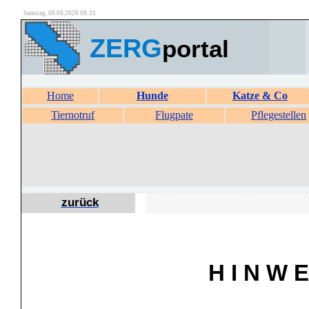
Samstag, 08.08.2026 08:31
ZERG
portal
Home
Hunde
Katze & Co
Tiernotruf
Flugpate
Pflegestellen
zurück
H I N W E