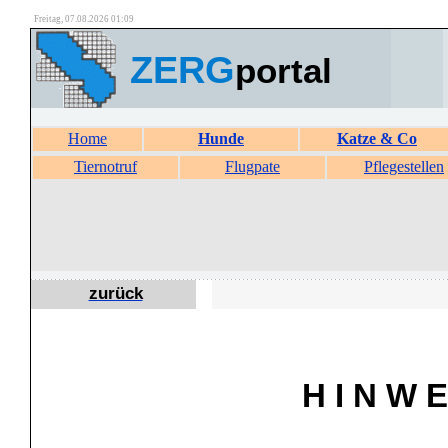
Freitag, 07.08.2026 01:09
ZERG
portal
Home
Hunde
Katze & Co
Tiernotruf
Flugpate
Pflegestellen
zurück
H I N W E