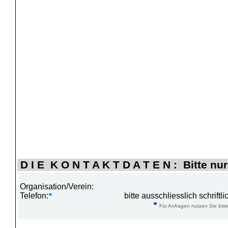
D I E K O N T A K T D A T E N : Bitte nur
Organisation/Verein:
Telefon:
*
bitte ausschliesslich schrift
*
Für Anfragen nutzen Sie bitte