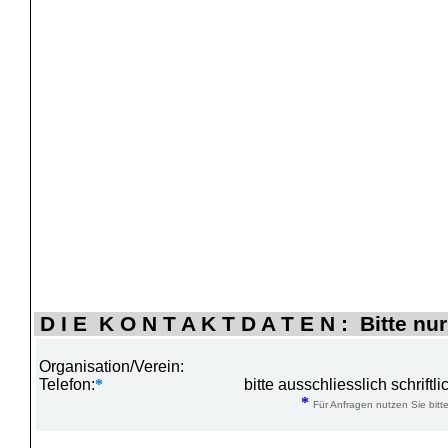
D I E K O N T A K T D A T E N : Bitte nur
Organisation/Verein:
Telefon:
*
bitte ausschliesslich schrift
*
Für Anfragen nutzen Sie bitte