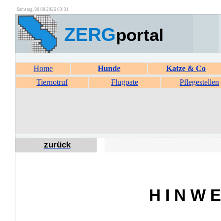
Samstag, 08.08.2026 03:31
ZERG
portal
Home
Hunde
Katze & Co
Tiernotruf
Flugpate
Pflegestellen
zurück
H I N W E